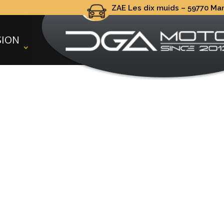
ZAE Les dix muids – 59770 Marl
ZAE Les dix muids – 59770 Mar
SION
NOUS CONTACTER