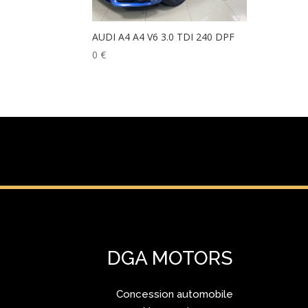
AUDI A4 A4 V6 3.0 TDI 240 DPF
0
€
DGA MOTORS
Concession automobile