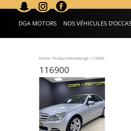
DGA MOTORS
NOS VÉHICULES D’OCCA
Home
/ Product Kilomètrage / 116900
116900