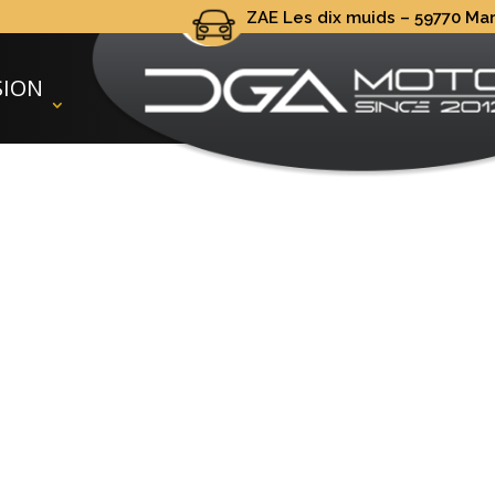
ZAE Les dix muids – 59770 Marl
ZAE Les dix muids – 59770 Mar
SION
NOUS CONTACTER