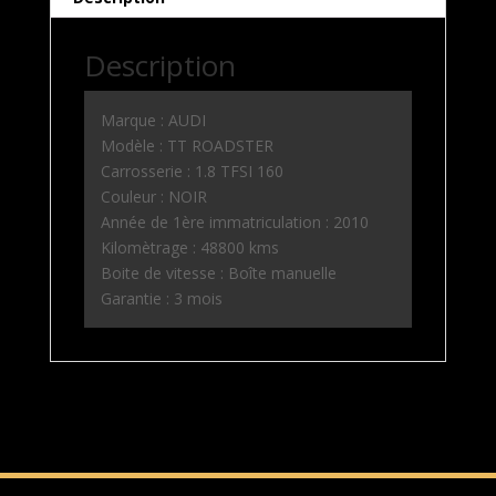
quantity
Description
Marque : AUDI
Modèle : TT ROADSTER
Carrosserie : 1.8 TFSI 160
Couleur : NOIR
Année de 1ère immatriculation : 2010
Kilomètrage : 48800 kms
Boite de vitesse : Boîte manuelle
Garantie : 3 mois