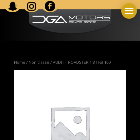
Home
/
Non classé
/ AUDI TT ROADSTER 1.8 TFSI 160