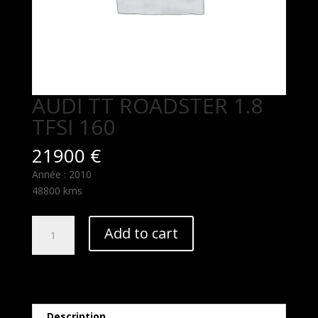
AUDI TT ROADSTER 1.8
TFSI 160
21900
€
Année : 2010
48800 kms
AUDI
Add to cart
TT
ROADSTER
1.8
TFSI
160
Description